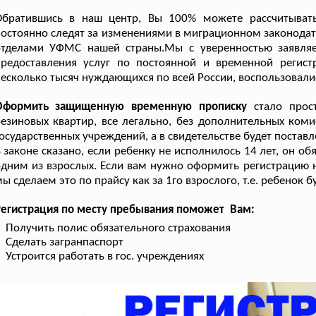
Обратившись в наш центр, Вы 100% можете рассчитыват
остоянно следят за изменениями в миграционном законодат
отделами УФМС нашей страны.Мы с уверенностью заявля
предоставления услуг по постоянной и временной реги
есколько тысяч нуждающихся по всей России, воспользовали
Оформить защищенную временную прописку
стало прост
езиновых квартир, все легально, без дополнительных комис
осударственных учреждений, а в свидетельстве будет постав
 законе сказано, если ребенку не исполнилось 14 лет, он 
дним из взрослых. Если вам нужно оформить регистрацию н
ы сделаем это по прайсу как за 1го взрослого, т.е. ребенок
Регистрация по месту пребывания поможет Вам:
Получить полис обязательного страхования
Сделать загранпаспорт
Устроится работать в гос. учреждениях