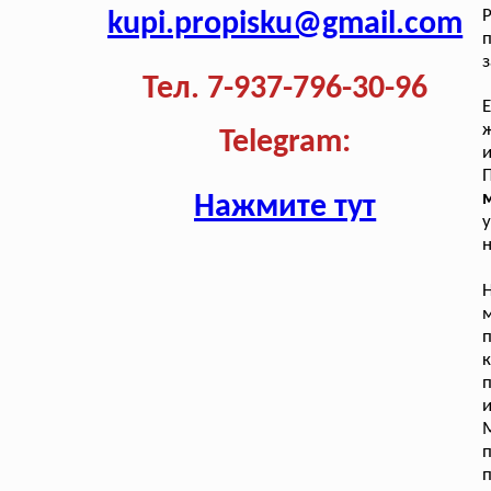
kupi.propisku@gmail.com
з
Тел. 7-937-796-30-96
Е
ж
Telegram:
и
П
Нажмите тут
у
н
п
к
и
М
п