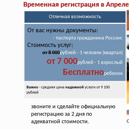
Временная регистрация в Апреле
Отличная возможность
От вас нужны документы:
- паспорта гражданина России;
Стоимость услуг:
от 8 000
рублей - 1 человек (квартал)
от 7 000
рублей - 1 взрослый
Бесплатно
ребенок
Важно
- средняя цена
надежной
услуги от 9 100
рублей
звоните и сделайте официальную
регистрацию за 2 дня по
адекватной стоимости.
С