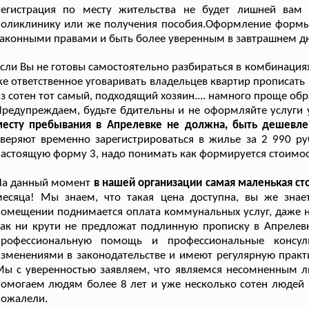
Регистрация по месту жительства не будет лишней вам 
поликлинику или же получения пособия.Оформление формы
аконными правами и быть более уверенным в завтрашнем дн
сли Вы не готовы самостоятельно разбираться в комбинациях 
е ответственное уговаривать владельцев квартир прописать в
з сотен тот самый, подходящий хозяин.... намного проще обр
редупреждаем, будьте бдительны и не оформляйте услуги 
месту пребывания в Апрелевке не должна, быть дешевле
веряют временно зарегистрироваться в жилье за 2 990 руб
астоящую форму 3, надо понимать как формируется стоимост
На данный момент
в нашей организации самая маленькая ст
месяца! Мы знаем, что такая цена доступна, вы же зн
омещении поднимается оплата коммунальных услуг, даже не
ак ни крути не предложат подлинную прописку в Апрелевк
профессиональную помощь и профессиональные консул
зменениями в законодательстве и имеют регулярную практи
ы с уверенностью заявляем, что являемся несомненным л
омогаем людям более 8 лет и уже несколько сотен людей 
пожалели.